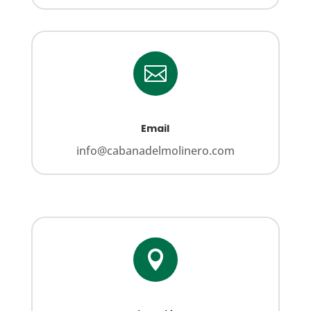

Email
info@cabanadelmolinero.com
