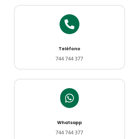

Teléfono
744 744 377

Whatsapp
744 744 377