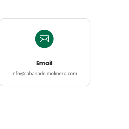

Email
info@cabanadelmolinero.com